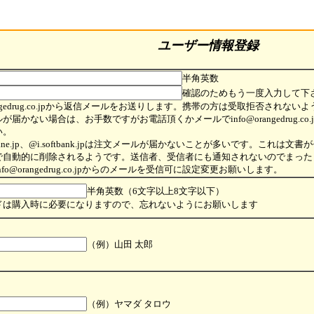
ユーザー情報登録
半角英数
確認のためもう一度入力して下
orangedrug.co.jpから返信メールをお送りします。携帯の方は受取拒否されな
が届かない場合は、お手数ですがお電話頂くかメールでinfo@orangedrug.co
い。
ank.ne.jp、@i.softbank.jpは注文メールが届かないことが多いです。これは
で自動的に削除されるようです。送信者、受信者にも通知されないのでまった
fo@orangedrug.co.jpからのメールを受信可に設定変更お願いします。
半角英数（6文字以上8文字以下）
ドは購入時に必要になりますので、忘れないようにお願いします
（例）山田 太郎
（例）ヤマダ タロウ