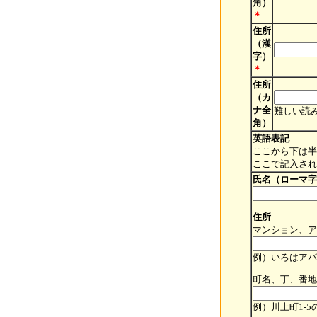
角）
＊
住所
（漢
字）
＊
住所
（カ
ナ全
難しい読
角）
英語表記
ここから下は半
ここで記入され
氏名（ローマ字
住所
マンション、ア
例）いろはアパート
町名、丁、番地
例）川上町1-5の場