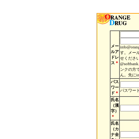
メー
info@
ルア
す。メール
ドレ
せくださ
ス
＊
@softb
ンクの方
ん。先にin
パス
ワー
パスワー
ド
＊
氏名
（漢
字）
＊
氏名
（カ
ナ全